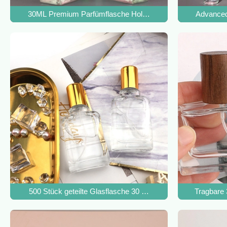
30ML Premium Parfümflasche Holzdeckel tragbar Glas leer
Advanced 
500 Stück geteilte Glasflasche 30 ml schraubenförmige qu
Tragbare