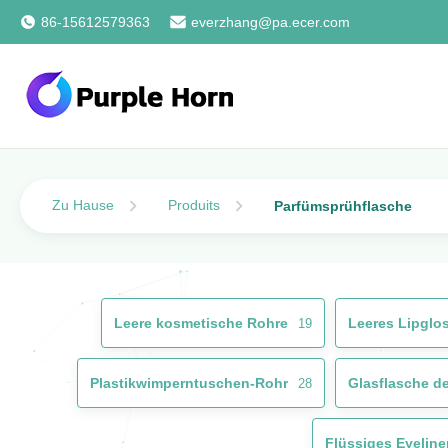
86-15612579363
everzhang@pa.ecer.com
Zu Hause
Produits
Parfümsprühflasche
Leere kosmetische Rohre
Leeres Lipglo
19
Plastikwimperntuschen-Rohr
28
Flüssiges Eyeline