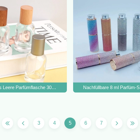
 Nussbaum
s Leere Parfümflasche 30ml Clear Spray 500 Stk
Nachfüllbare 8 ml Parfüm-S
3
4
5
6
7