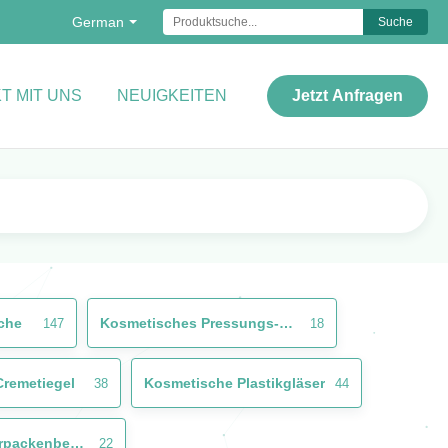
German
Suche
T MIT UNS
NEUIGKEITEN
Jetzt Anfragen
che
Kosmetisches Pressungs-Rohr
147
18
Cremetiegel
Kosmetische Plastikgläser
38
44
Kosmetische Verpackenbehälter
22