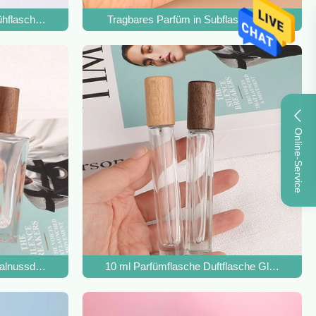
ühflasche Parfüm 25 ml 50 ml 100 ml
Tragbares Parfüm in Subflaschen, 30 ml, Spr
Online-Service
nussduft, tragbar, 30 ml, 50 ml, Glas
10 ml Parfümflasche Duftflasche Glaszerstäub