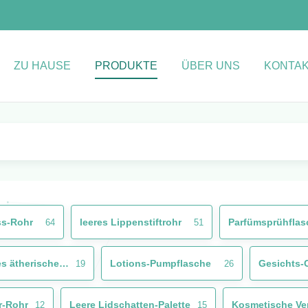
ZU HAUSE
PRODUKTE
ÜBER UNS
KONTAK
ss-Rohr
leeres Lippenstiftrohr
Parfümsprühflas
64
51
Glasflasche des ätherischen Öls
Lotions-Pumpflasche
Gesichts-
19
26
r-Rohr
Leere Lidschatten-Palette
12
15