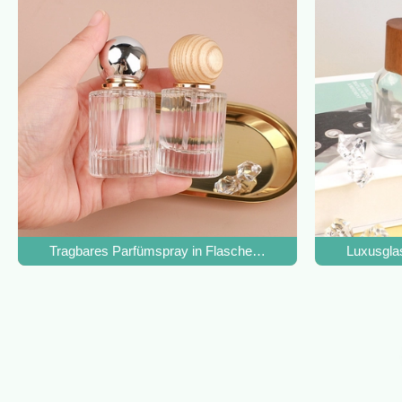
Tragbares Parfümspray in Flaschen 30 ml 50 ml Glas leer
Luxusgla