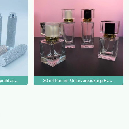
prühflasche Glas Rotierendes Leder
30 ml Parfüm-Unterverpackung Flasche 50 m