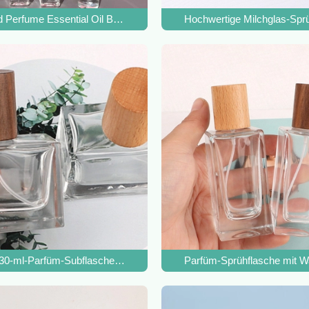
 500St
Perfume Essential Oil Ball Flasche 10ml Holzkappe Ball
Hochwertige Milchglas-Spr
adratische Parfümprobe
 30-ml-Parfüm-Subflasche Glasspray Walnuss-Buchen-Abdeckung
Parfüm-Sprühflasche mit Wal