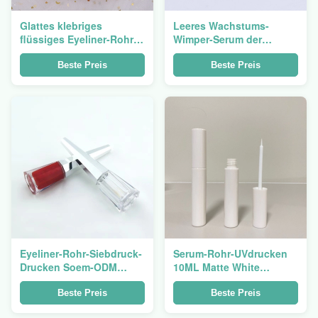
Glattes klebriges
Leeres Wachstums-
flüssiges Eyeliner-Rohr
Wimper-Serum der
6.5ml Rose Gold Eyelash
Augenbrauen-5ml füllt
Glue Bottle
Goldrote kosmetische
Beste Preis
Beste Preis
Verpackung ab
Eyeliner-Rohr-Siebdruck-
Serum-Rohr-UVdrucken
Drucken Soem-ODM
10ML Matte White
weißes rundes flüssiges
Eyelash Glue Eyelash
Beste Preis
Beste Preis