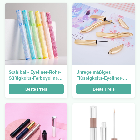
Stahlball- Eyeliner-Rohr-
Unregelmäßiges
Süßigkeits-Farbeyeliner-
Flüssigkeits-Eyeliner-
Behälter leer
Rohr-leere Wimper-
Serum-Flaschen des
Beste Preis
Beste Preis
Gold1ml