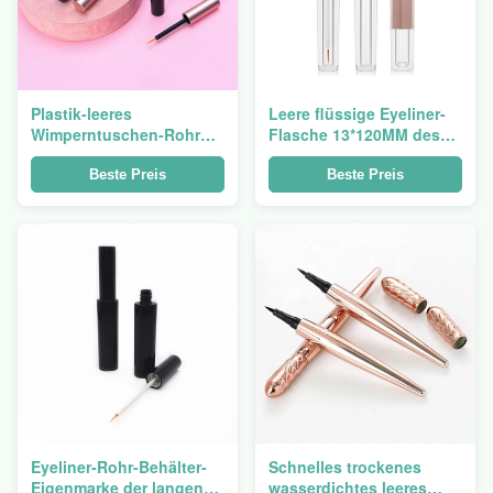
Plastik-leeres
Leere flüssige Eyeliner-
Wimperntuschen-Rohr
Flasche 13*120MM des
PETG 5ML mit Bürsten-
Quadrat-Acryl-freien
kundenspezifischem
Raumes 3ML
Beste Preis
Beste Preis
Logo
Eyeliner-Rohr-Behälter-
Schnelles trockenes
Eigenmarke der langen
wasserdichtes leeres