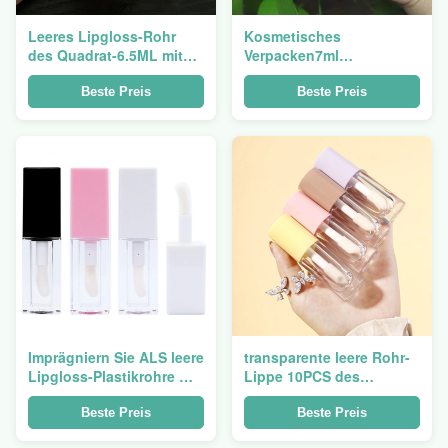
Leeres Lipgloss-Rohr
Kosmetisches
des Quadrat-6.5ML mit
Verpacken7ml
Logo Small Batch
personifizierte leeren
Customization
Lipgloss-Rohr-Siebdruck
Beste Preis
Beste Preis
Imprägniern Sie ALS leere
transparente leere Rohr-
Lipgloss-Plastikrohre mit
Lippe 10PCS des
Stab 3.5ml 5ml 6ml
Lipgloss-6ml mit großem
Stab
Beste Preis
Beste Preis