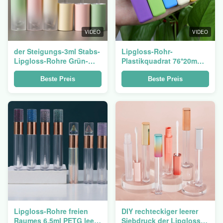
VIDEO
VIDEO
der Steigungs-3ml Stabs-
Lipgloss-Rohr-
Lipgloss-Rohre Grün-
Plastikquadrat 76*20mm
gelbe des Rosa-PETG
der Eigenmarken-6ml
klare 92*20mm
Gummileeres
Beste Preis
Beste Preis
Lipgloss-Rohre freien
DIY rechteckiger leerer
Raumes 6.5ml PETG leere
Siebdruck der Lipgloss-