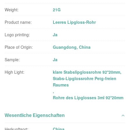
Weight:
21G
Product name:
Leeres Lipgloss-Rohr
Logo printing:
Ja
Place of Origin:
Guangdong, China
Sample:
Ja
High Light:
klare Stabslipglossrohre 92*20mm
,
Stabs-Lipglossrohre Petg-freien
Raumes
,
Rohre des Lipglosses 3ml 92*20mm
Wesentliche Eigenschaften
Herkunftsort:
China