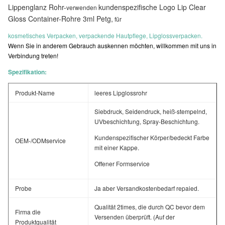
Lippenglanz Rohr-
kundenspezifische Logo Lip Clear
verwenden
Gloss Container-Rohre 3ml Petg
,
für
kosmetisches Verpacken, verpackende Hautpflege, Lipglossverpacken.
Wenn Sie in anderem Gebrauch auskennen möchten, willkommen mit uns in
Verbindung treten!
Spezifikation:
Produkt-Name
leeres Lipglossrohr
Siebdruck, Seidendruck, heiß-stempelnd,
UVbeschichtung, Spray-Beschichtung.
Kundenspezifischer Körper/bedeckt Farbe
OEM-/ODMservice
mit einer Kappe.
Offener Formservice
Probe
Ja aber Versandkostenbedarf repaied.
Qualität 2times, die durch QC bevor dem
Firma die
Versenden überprüft. (Auf der
Produktqualität