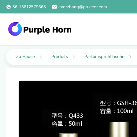
86-15612579363
everzhang@pa.ecer.com
Zu Hause
Produits
Parfümsprühflasche