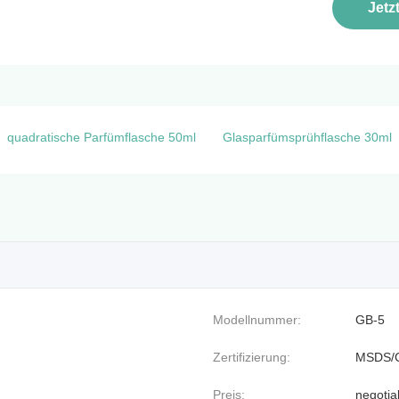
Jetz
quadratische Parfümflasche 50ml
Glasparfümsprühflasche 30ml
Modellnummer:
GB-5
Zertifizierung:
MSDS/
Preis:
negotia