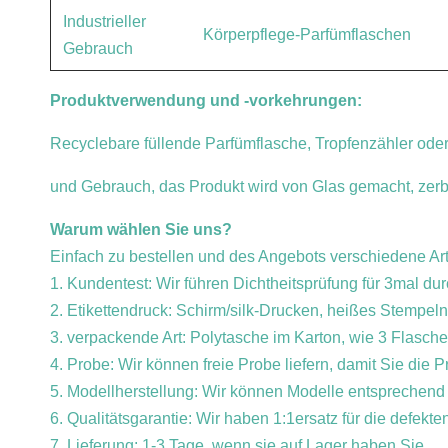
Industrieller
Körperpflege-Parfümflaschen
Gebrauch
Produktverwendung und -vorkehrungen:
Recyclebare füllende Parfümflasche, Tropfenzähler ode
und Gebrauch, das Produkt wird von Glas gemacht, zerb
Warum wählen Sie uns?
Einfach zu bestellen und des Angebots verschiedene Ar
1. Kundentest: Wir führen Dichtheitsprüfung für 3mal du
2. Etikettendruck: Schirm/silk-Drucken, heißes Stempe
3. verpackende Art: Polytasche im Karton, wie 3 Flasche
4. Probe: Wir können freie Probe liefern, damit Sie die P
5. Modellherstellung: Wir können Modelle entsprechend
6. Qualitätsgarantie: Wir haben 1:1ersatz für die defekte
7. Lieferung: 1-3 Tage, wenn sie auf Lager haben Sie.