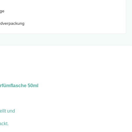
age
rdverpackung
arfümflasche 50ml
llt und
ackt.