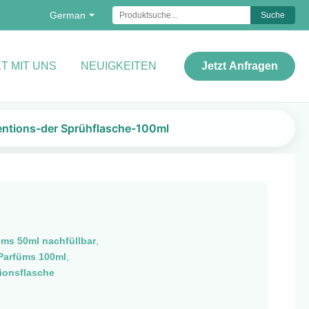
German
Suche
T MIT UNS
NEUIGKEITEN
Jetzt Anfragen
entions-der Sprühflasche-100ml
ms 50ml nachfüllbar
,
Parfüms 100ml
,
ionsflasche