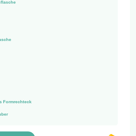
flasche
asche
s Formrechteck
uber