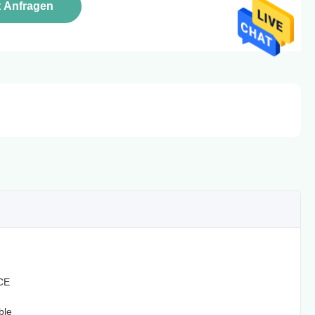
t Anfragen
CE
ble