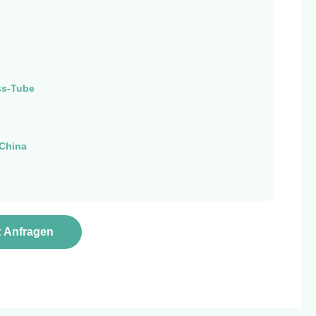
ss-Tube
China
t Anfragen