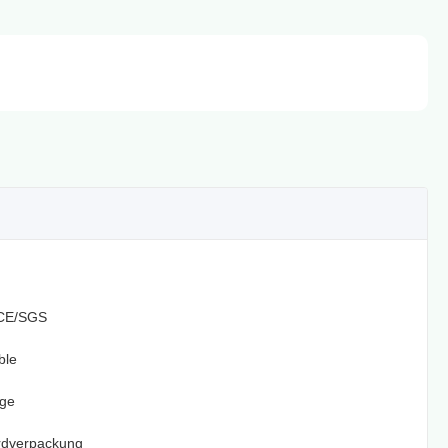
CE/SGS
ble
age
rdverpackung