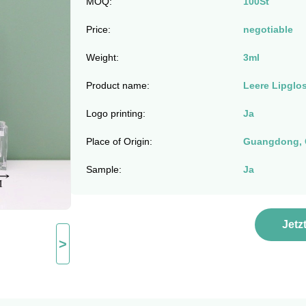
MOQ:
100St
Price:
negotiable
Weight:
3ml
Product name:
Leere Lipglo
Logo printing:
Ja
Place of Origin:
Guangdong, 
Sample:
Ja
Jetz
>