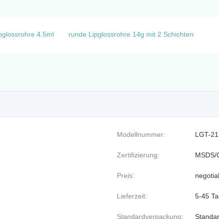
pglossrohre 4.5ml
runde Lipglossrohre 14g mit 2 Schichten
Modellnummer:
LGT-21
Zertifizierung:
MSDS/
Preis:
negotia
Lieferzeit:
5-45 T
Standardverpackung:
Standa