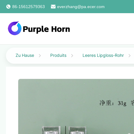
86-15612579363
everzhang@pa.ecer.com
Zu Hause
Produits
Leeres Lipgloss-Rohr