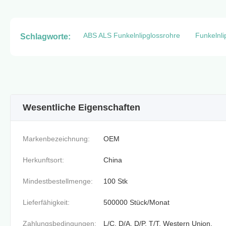
ABS ALS Funkelnlipglossrohre
Funkelnli
Schlagworte:
Wesentliche Eigenschaften
Markenbezeichnung:
OEM
Herkunftsort:
China
Mindestbestellmenge:
100 Stk
Lieferfähigkeit:
500000 Stück/Monat
Zahlungsbedingungen:
L/C, D/A, D/P, T/T, Western Union,