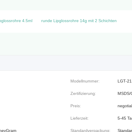
pglossrohre 4.5ml
runde Lipglossrohre 14g mit 2 Schichten
Modellnummer:
LGT-21
Zertifizierung:
MSDS/
Preis:
negotia
Lieferzeit:
5-45 T
MoneyGram
Standardverpackung:
Standa