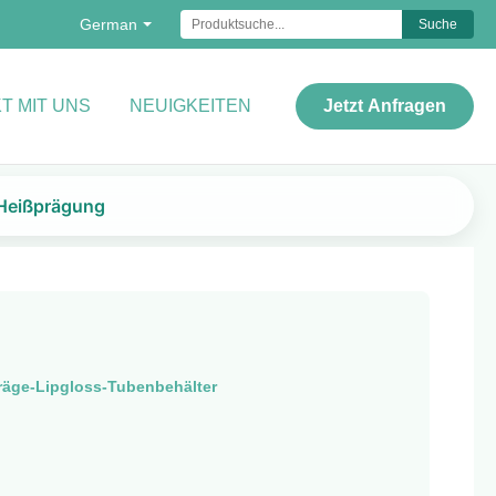
German
Suche
T MIT UNS
NEUIGKEITEN
Jetzt Anfragen
-Heißprägung
räge-Lipgloss-Tubenbehälter