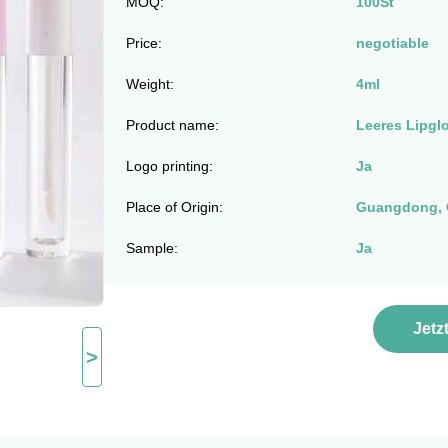
MOQ:
100St
Price:
negotiable
Weight:
4ml
Product name:
Leeres Lipgl
Logo printing:
Ja
Place of Origin:
Guangdong, 
Sample:
Ja
Jetz
>