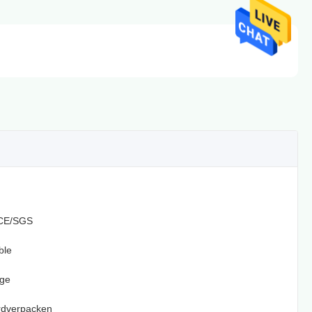
CE/SGS
ble
age
rdverpacken