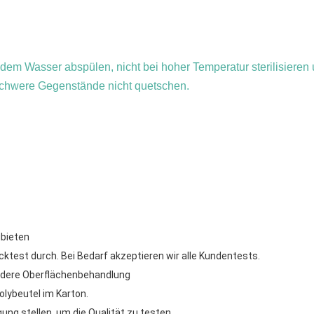
ndem Wasser abspülen, nicht bei hoher Temperatur sterilisieren
schwere Gegenstände nicht quetschen.
ubieten
ktest durch. Bei Bedarf akzeptieren wir alle Kundentests.
andere Oberflächenbehandlung
olybeutel im Karton.
ung stellen, um die Qualität zu testen.