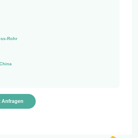
oss-Rohr
China
t Anfragen