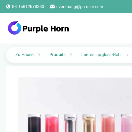
86-15612579363
everzhang@pa.ecer.com
Zu Hause
Produits
Leeres Lipgloss-Rohr