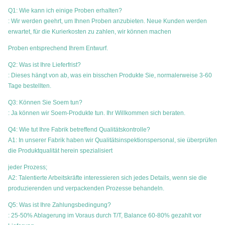
Q1: Wie kann ich einige Proben erhalten?
: Wir werden geehrt, um Ihnen Proben anzubieten. Neue Kunden werden
erwartet, für die Kurierkosten zu zahlen, wir können machen
Proben entsprechend Ihrem Entwurf.
Q2: Was ist Ihre Lieferfrist?
: Dieses hängt von ab, was ein bisschen Produkte Sie, normalerweise 3-60
Tage bestellten.
Q3: Können Sie Soem tun?
: Ja können wir Soem-Produkte tun. Ihr Willkommen sich beraten.
Q4: Wie tut Ihre Fabrik betreffend Qualitätskontrolle?
A1: In unserer Fabrik haben wir Qualitätsinspektionspersonal, sie überprüfen
die Produktqualität herein spezialisiert
jeder Prozess;
A2: Talentierte Arbeitskräfte interessieren sich jedes Details, wenn sie die
produzierenden und verpackenden Prozesse behandeln.
Q5: Was ist Ihre Zahlungsbedingung?
: 25-50% Ablagerung im Voraus durch T/T, Balance 60-80% gezahlt vor