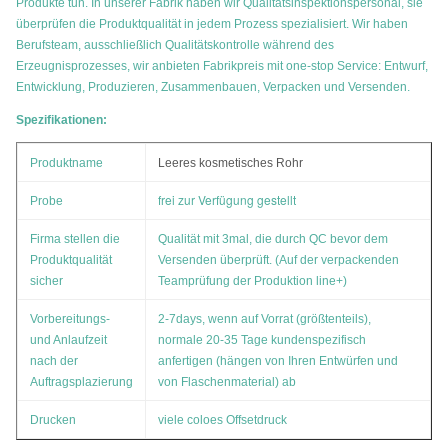
Produkte tun. In unserer Fabrik haben wir Qualitätsinspektionspersonal, sie
überprüfen die Produktqualität in jedem Prozess spezialisiert. Wir haben
Berufsteam, ausschließlich Qualitätskontrolle während des
Erzeugnisprozesses, wir anbieten Fabrikpreis mit one-stop Service: Entwurf,
Entwicklung, Produzieren, Zusammenbauen, Verpacken und Versenden.
Spezifikationen:
Produktname
Leeres kosmetisches Rohr
frei zur Verfügung gestellt
Probe
Firma stellen die
Qualität mit 3mal, die durch QC bevor dem
Produktqualität
Versenden überprüft. (Auf der verpackenden
sicher
Teamprüfung der Produktion line+)
Vorbereitungs-
2-7days, wenn auf Vorrat (größtenteils),
und Anlaufzeit
normale 20-35 Tage kundenspezifisch
nach der
anfertigen (hängen von Ihren Entwürfen und
Auftragsplazierung
von Flaschenmaterial) ab
Drucken
viele coloes Offsetdruck