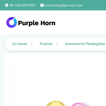
86-15612579363
everzhang@pa.ecer.com
Zu Hause
Produits
Kosmetische Plastikgläser