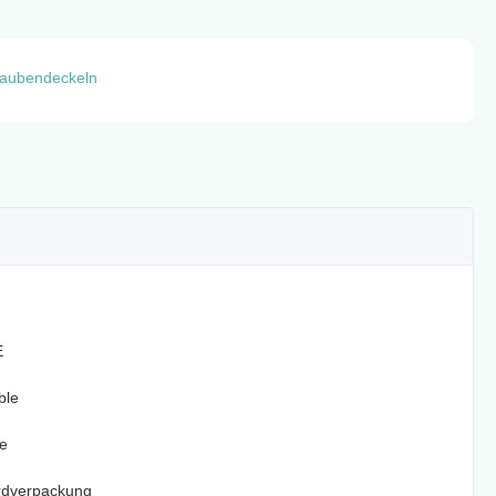
hraubendeckeln
E
ble
e
rdverpackung