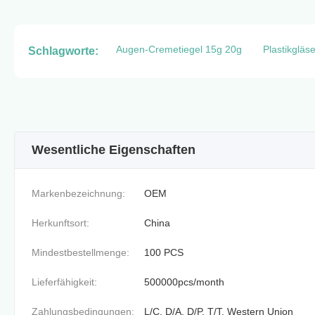
Augen-Cremetiegel 15g 20g
Plastikgläs
Schlagworte:
Wesentliche Eigenschaften
Markenbezeichnung:
OEM
Herkunftsort:
China
Mindestbestellmenge:
100 PCS
Lieferfähigkeit:
500000pcs/month
Zahlungsbedingungen:
L/C, D/A, D/P, T/T, Western Union