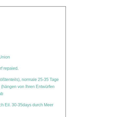
 Union
f repaied.
rößtenteils), normale 25-35 Tage
n (hängen von Ihren Entwürfen
ab
h Eil. 30-35days durch Meer