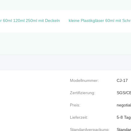
er 60ml 120ml 250ml mit Deckeln
kleine Plastikgläser 60ml mit Sc
Modellnummer:
CJ-17
Zertifizierung:
SGS/C
Preis:
negotia
Lieferzeit:
5-8 Tag
Standardverpackung:
Standa