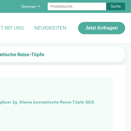
German
Suche
T MIT UNS
NEUIGKEITEN
Jetzt Anfragen
metische Reise-Töpfe
gläser 2g
,
Kleine kosmetische Reise-Töpfe SGS
,