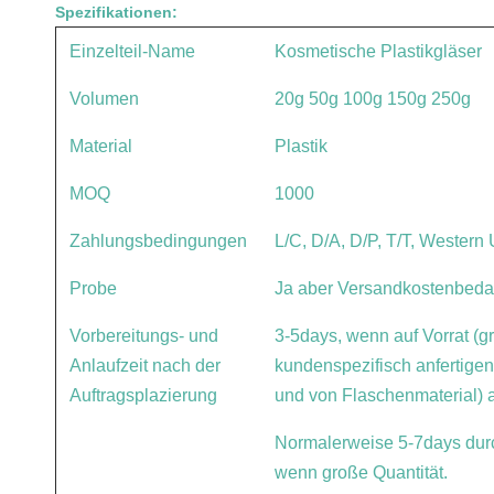
Spezifikationen:
Einzelteil-Name
Kosmetische Plastikgläser
Volumen
20g 50g 100g 150g 250g
Material
Plastik
MOQ
1000
Zahlungsbedingungen
L/C, D/A, D/P, T/T, Western
Probe
Ja aber Versandkostenbedar
Vorbereitungs- und
3-5days, wenn auf Vorrat (g
Anlaufzeit nach der
kundenspezifisch anfertige
Auftragsplazierung
und von Flaschenmaterial) 
Normalerweise 5-7days durc
wenn große Quantität.