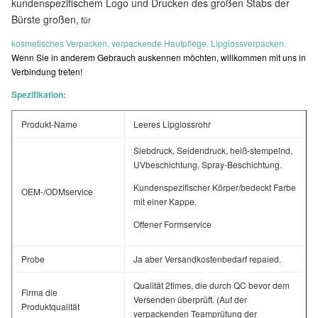
kundenspezifischem Logo und Drucken des großen Stabs der
Bürste großen
,
für
kosmetisches Verpacken, verpackende Hautpflege, Lipglossverpacken.
Wenn Sie in anderem Gebrauch auskennen möchten, willkommen mit uns in
Verbindung treten!
Spezifikation:
Produkt-Name
Leeres Lipglossrohr
Siebdruck, Seidendruck, heiß-stempelnd,
UVbeschichtung, Spray-Beschichtung.
Kundenspezifischer Körper/bedeckt Farbe
OEM-/ODMservice
mit einer Kappe.
Offener Formservice
Probe
Ja aber Versandkostenbedarf repaied.
Qualität 2times, die durch QC bevor dem
Firma die
Versenden überprüft. (Auf der
Produktqualität
verpackenden Teamprüfung der