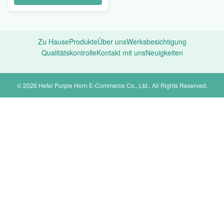
Zu Hause
Produkte
Über uns
Werksbesichtigung
Qualitätskontrolle
Kontakt mit uns
Neuigkeiten
© 2026 Hefei Purple Horn E-Commerce Co., Ltd.. All Rights Reserved.