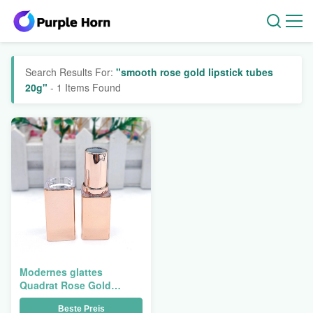
Search Results For:
"smooth rose gold lipstick tubes
20g"
- 1 Items Found
Modernes glattes
Quadrat Rose Gold
Lipstick Tubes 20g
Beste Preis