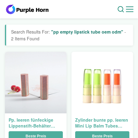
Search Results For:
"pp empty lipstick tube oem odm"
-
2 Items Found
Pp. leeren fünfeckige
Zylinder bunte pp. leeren
Lippenstift-Behälter
Mini Lip Balm Tubes
Lippenstift-Rohr Soem-
Screen, der 5g druckt
Beste Preis
Beste Preis
ODM