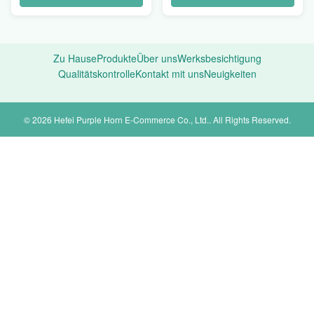
Zu Hause
Produkte
Über uns
Werksbesichtigung
Qualitätskontrolle
Kontakt mit uns
Neuigkeiten
© 2026 Hefei Purple Horn E-Commerce Co., Ltd.. All Rights Reserved.